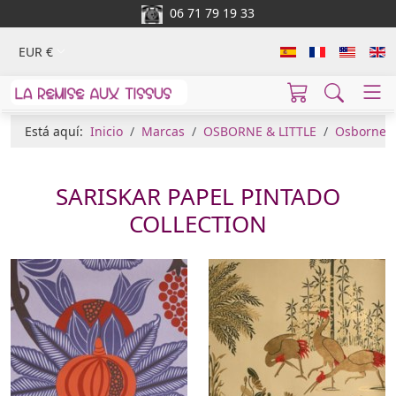
06 71 79 19 33
EUR €
Está aquí:
Inicio
Marcas
OSBORNE & LITTLE
Osborne &
SARISKAR PAPEL PINTADO
COLLECTION