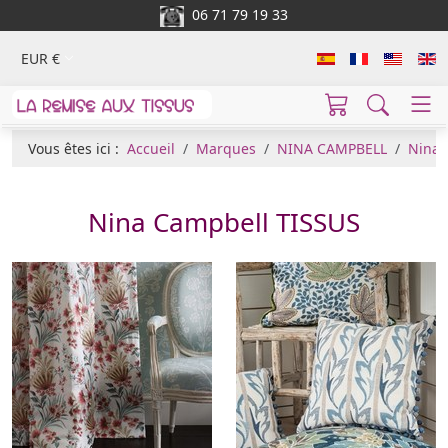
06 71 79 19 33
EUR €
Vous êtes ici :
Accueil
Marques
NINA CAMPBELL
Nina 
Nina Campbell TISSUS