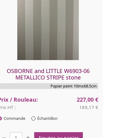
OSBORNE and LITTLE W6903-06
METALLICO STRIPE stone
Papier peint 10mx68.5cm
Prix / Rouleau:
227,00 €
rix HT :
189,17 €
Commande
Échantillon
uantité :
Ajouter au panier