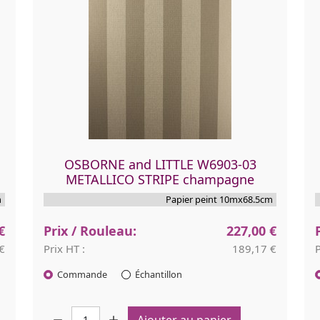
OSBORNE and LITTLE W6903-03
METALLICO STRIPE champagne
Papier peint 10mx68.5cm
€
Prix / Rouleau:
227,00 €
€
Prix HT :
189,17 €
P
Commande
Échantillon
Quantité :
Q
Ajouter au panier