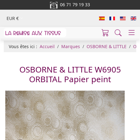
06 71 79 19 33
EUR €
Vous êtes ici :
Accueil
Marques
OSBORNE & LITTLE
Osb
OSBORNE & LITTLE W6905
ORBITAL Papier peint