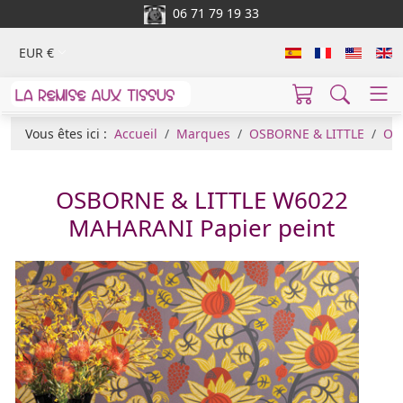
06 71 79 19 33
EUR €
Vous êtes ici :
Accueil
Marques
OSBORNE & LITTLE
Osb
OSBORNE & LITTLE W6022
MAHARANI Papier peint