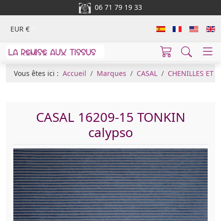
06 71 79 19 33
EUR €
Vous êtes ici :
Accueil
Marques
CASAL
CHENILLES ET 
CASAL 16209-15 TONKIN
calypso