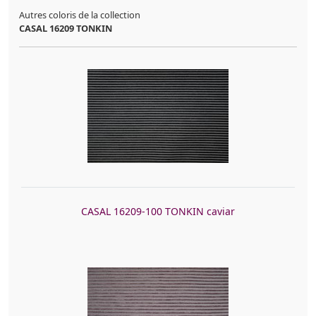
Référence :
casal_16209/15
Autres coloris de la collection
Composition :
68% PES 32% VI
CASAL 16209 TONKIN
Largeur :
140 cm
Poids :
562 gr
Martindale :
40000
Utilisation :
Rideaux, Coussins, Fauteuils
CASAL 16209-100 TONKIN caviar